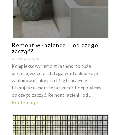
Remont w łazience – od czego
zacząć?
21 czerwca 2018
Kompleksowy remont łazienki to duże
przedsięwzięcie, dlatego warto dobrze je
zaplanować, aby przebiegł sprawnie.
Planujesz remont w łazience? Podpowiemy,
od czego zacząć. Remont łazienki od …
Kontynuuj »