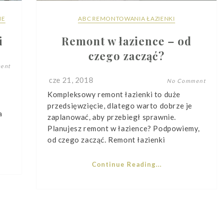
IE
ABC REMONTOWANIA ŁAZIENKI
i
Remont w łazience – od
czego zacząć?
ent
cze 21, 2018
No Comment
Kompleksowy remont łazienki to duże
przedsięwzięcie, dlatego warto dobrze je
a
zaplanować, aby przebiegł sprawnie.
Planujesz remont w łazience? Podpowiemy,
od czego zacząć. Remont łazienki
Continue Reading...