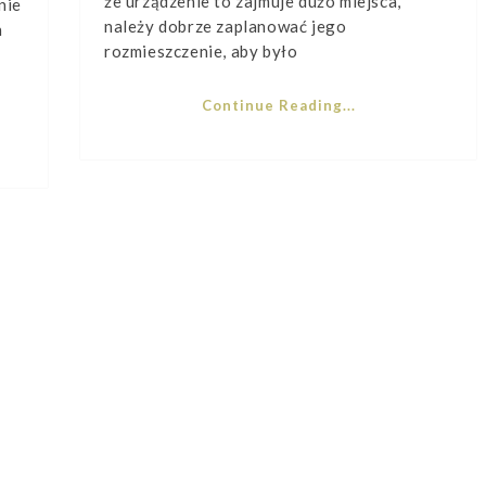
że urządzenie to zajmuje dużo miejsca,
nie
należy dobrze zaplanować jego
h
rozmieszczenie, aby było
Continue Reading...