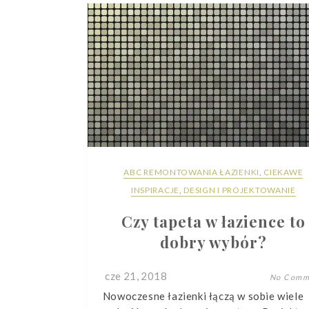
ABC REMONTOWANIA ŁAZIENKI
,
CIEKAWE
INSPIRACJE
,
DESIGN I PROJEKTOWANIE
Czy tapeta w łazience to
dobry wybór?
cze 21, 2018
No Comm
Nowoczesne łazienki łączą w sobie wiele