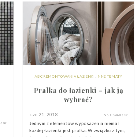
ABC REMONTOWANIA ŁAZIENKI
,
INNE TEMATY
Pralka do łazienki – jak ją
wybrać?
cze 21, 2018
No Comment
Jednym z elementów wyposażenia niemal
ent
każdej łazienki jest pralka. W związku z tym,