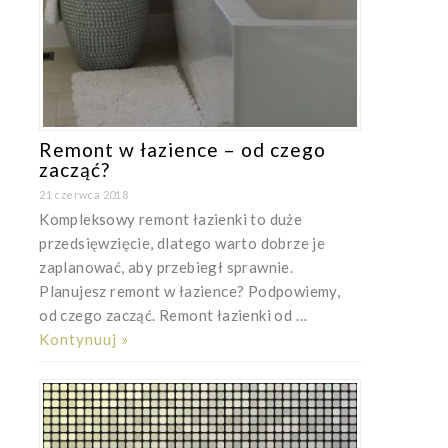
Remont w łazience – od czego
zacząć?
21 czerwca 2018
Kompleksowy remont łazienki to duże
przedsięwzięcie, dlatego warto dobrze je
zaplanować, aby przebiegł sprawnie.
Planujesz remont w łazience? Podpowiemy,
od czego zacząć. Remont łazienki od …
Kontynuuj »