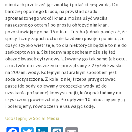
minutach przetrzeć ją szmatką i polać ciepłą wodą. Do
bardziej opornego brudu, na przykład osadu
zgromadzonego wokół kranu, można użyć wacika
nasączonego octem i po prostu obłożyć nim kran,
pozostawiając go na 15 minut. Trzeba jednak pamiętać, że
specyficzny zapach octu nie każdemu pasuje i pomimo, że
dosyć szybko wietrzeje, to dla niektórych będzie to nie do
zaakceptowania. Skutecznym sposobem może się też
okazać kwasek cytrynowy. Używamy go tak samo jak octu,
a roztwór do czyszczenia sporządzamy z 2 łyżek kwasku
na 200 ml. wody. Kolejnym naturalnym sposobem jest
soda oczyszczona. Z kolei z niej trzeba przygotować
pastę (do sody dolewamy troszeczkę wody aż do
uzyskania pożądanej konsystencji), którą nakładamy na
czyszczoną powierzchnię. Po upływie 10 minut myjemy ją
i polerujemy, równocześnie usuwając sodę.
Udostępnij w Social Media