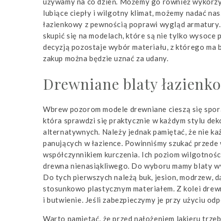
używamy na co dzień. Możemy go również wykorzyst
lubiące ciepły i wilgotny klimat, możemy nadać na
łazienkowy z pewnością poprawi wygląd armatury.
skupić się na modelach, które są nie tylko wysoce
decyzją pozostaje wybór materiału, z którego ma 
zakup można będzie uznać za udany.
Drewniane blaty łazienk
Wbrew pozorom modele drewniane cieszą się sporą
która sprawdzi się praktycznie w każdym stylu deko
alternatywnych. Należy jednak pamiętać, że nie k
panujących w łazience. Powinniśmy szukać przede 
współczynnikiem kurczenia. Ich poziom wilgotnoś
drewna nienasiąkliwego. Do wyboru mamy blaty wy
Do tych pierwszych należą buk, jesion, modrzew, 
stosunkowo plastycznym materiałem. Z kolei drew
i butwienie. Jeśli zabezpieczymy je przy użyciu od
Warto pamiętać, że przed nałożeniem lakieru trzeb