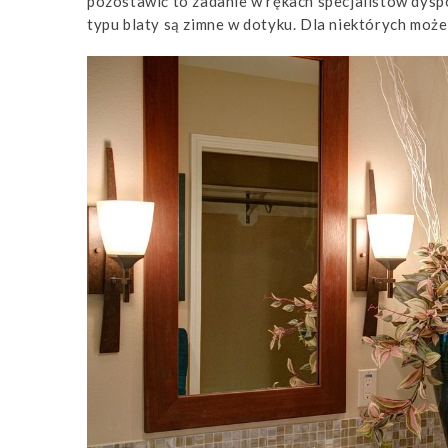
pozostawić to zadanie w rękach specjalistów dys
typu blaty są zimne w dotyku. Dla niektórych moż