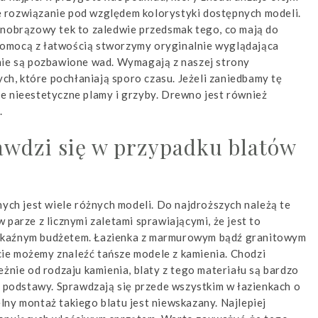
 rozwiązanie pod względem kolorystyki dostępnych modeli.
snobrązowy tek to zaledwie przedsmak tego, co mają do
pomocą z łatwością stworzymy oryginalnie wyglądająca
nie są pozbawione wad. Wymagają z naszej strony
, które pochłaniają sporo czasu. Jeżeli zaniedbamy tę
e nieestetyczne plamy i grzyby. Drewno jest również
.
rawdzi się w przypadku blatów
nych jest wiele różnych modeli. Do najdroższych należą te
parze z licznymi zaletami sprawiającymi, że jest to
okaźnym budżetem. Łazienka z marmurowym bądź granitowym
ie możemy znaleźć tańsze modele z kamienia. Chodzi
eżnie od rodzaju kamienia, blaty z tego materiału są bardzo
j podstawy. Sprawdzają się przede wszystkim w łazienkach o
ny montaż takiego blatu jest niewskazany. Najlepiej