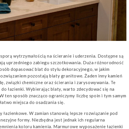
 sporą wytrzymałością na ścieranie i uderzenia. Dostępne są
ają uprzedniego zabiegu szczotkowania. Duża różnorodność
posób dopasować blat do stylu dekoracyjnego, w jakim
 rozwiązaniem pozostają blaty granitowe. Żaden inny kamień
, związki chemiczne oraz ścierania i zarysowywania. Te
do łazienki. Wybierając blaty, warto zdecydować się na
W ten sposób znacząco ograniczymy liczbę spoin i tym samym
e łatwo miejsca do osadzania się.
y łazienkowe. W zamian stanowią lepsze rozwiązanie pod
inezyjne formy. Niezbędna jest jednak ich regularna
iemnienia koloru kamienia. Marmurowe wyposażenie łazienki