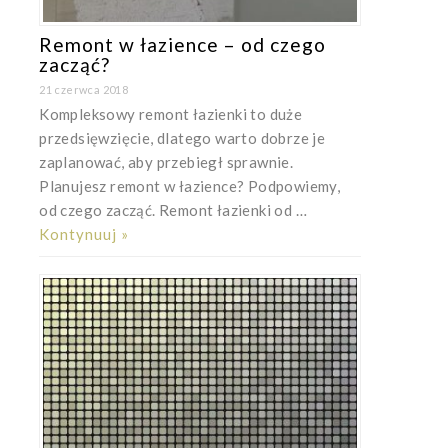
Remont w łazience – od czego
zacząć?
21 czerwca 2018
Kompleksowy remont łazienki to duże
przedsięwzięcie, dlatego warto dobrze je
zaplanować, aby przebiegł sprawnie.
Planujesz remont w łazience? Podpowiemy,
od czego zacząć. Remont łazienki od …
Kontynuuj »