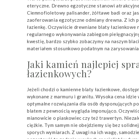
eteryczne. Drewno egzotyczne stanowi atrakcyjne
Ciemnofioletowy palisander, żółtawe badi oraz ja
zaoferowania egzotyczne odmiany drewna. Z ich 
łazienkę. Oczywiście drewniane blaty łazienkowe 
regularnego wykonywania zabiegom pielęgnacyjnych
kwestię, bardzo szybko zobaczymy na naszym blaci
materiałem stosunkowo podatnym na zarysowania
Jaki kamień najlepiej sp
łazienkowych?
Jeżeli chodzi o kamienne blaty łazienkowe, dostęp
wykonane z marmuru i granitu. Wysoka cena idzie w 
optymalne rozwiązania dla osób dysponujących p
blatem z pewnością wygląda imponująco. Oczywiśc
mianowicie o piaskowiec czy też trawertyn. Niezal
ciężkie. Tym samym nie obejdziemy się bez solidne
sporych wymiarach. Z uwagi na ich wagę, samodziel