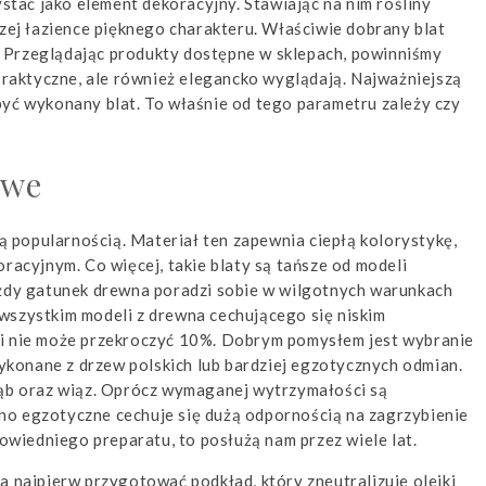
ać jako element dekoracyjny. Stawiając na nim rośliny
szej łazience pięknego charakteru. Właściwie dobrany blat
 Przeglądając produkty dostępne w sklepach, powinniśmy
 praktyczne, ale również elegancko wyglądają. Najważniejszą
być wykonany blat. To właśnie od tego parametru zależy czy
owe
 popularnością. Materiał ten zapewnia ciepłą kolorystykę,
racyjnym. Co więcej, takie blaty są tańsze od modeli
ażdy gatunek drewna poradzi sobie w wilgotnych warunkach
wszystkim modeli z drewna cechującego się niskim
ci nie może przekroczyć 10%. Dobrym pomysłem jest wybranie
konane z drzew polskich lub bardziej egzotycznych odmian.
dąb oraz wiąz. Oprócz wymaganej wytrzymałości są
no egzotyczne cechuje się dużą odpornością na zagrzybienie
powiedniego preparatu, to posłużą nam przez wiele lat.
a najpierw przygotować podkład, który zneutralizuje olejki