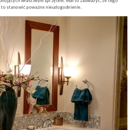
ponujących właściwym sprzętem. Warto zauważyć, że tego
e to stanowić poważne nieudogodnienie.